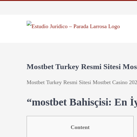
Skip
to
content
Mostbet Turkey Resmi Sitesi Mos
Mostbet Turkey Resmi Sitesi Mostbet Casino 20
“mostbet Bahisçisi: En I
Content