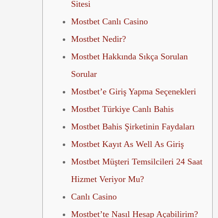
Sitesi
Mostbet Canlı Casino
Mostbet Nedir?
Mostbet Hakkında Sıkça Sorulan
Sorular
Mostbet’e Giriş Yapma Seçenekleri
Mostbet Türkiye Canlı Bahis
Mostbet Bahis Şirketinin Faydaları
Mostbet Kayıt As Well As Giriş
Mostbet Müşteri Temsilcileri 24 Saat
Hizmet Veriyor Mu?
Canlı Casino
Mostbet’te Nasıl Hesap Açabilirim?