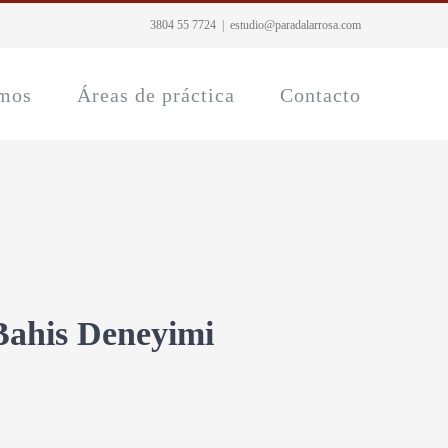
3804 55 7724
|
estudio@paradalarrosa.com
mos
Áreas de práctica
Contacto
 Bahis Deneyimi