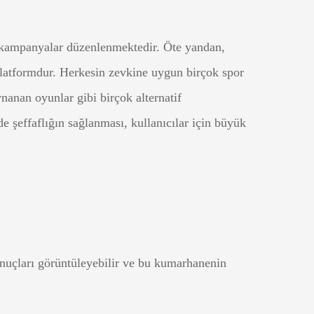
li kampanyalar düzenlenmektedir. Öte yandan,
 platformdur. Herkesin zevkine uygun birçok spor
nanan oyunlar gibi birçok alternatif
de şeffaflığın sağlanması, kullanıcılar için büyük
sonuçları görüntüleyebilir ve bu kumarhanenin