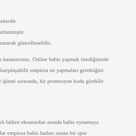
ektedir.
arlanmıştır.
ranarak güncellenebilir.
ı kazanırsınız. Online bahis yapmak istediğinizde
 karşılaşabilir empieza ne yapmaları gerektiğini
t işlemi sırasında, bir promosyon kodu girebilir
anlı bülten ekranından anında bahis oynamaya
lar empieza bahis hatları sunan bir spor