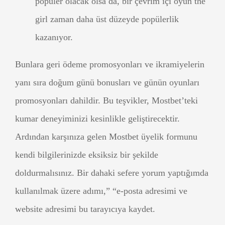
popüler olacak olsa da, bir çevrim içi oyun the
girl zaman daha üst düzeyde popülerlik
kazanıyor.
Bunlara geri ödeme promosyonları ve ikramiyelerin
yanı sıra doğum günü bonusları ve günün oyunları
promosyonları dahildir. Bu teşvikler, Mostbet’teki
kumar deneyiminizi kesinlikle geliştirecektir.
Ardından karşınıza gelen Mostbet üyelik formunu
kendi bilgilerinizde eksiksiz bir şekilde
doldurmalısınız. Bir dahaki sefere yorum yaptığımda
kullanılmak üzere adımı,” “e-posta adresimi ve
website adresimi bu tarayıcıya kaydet.