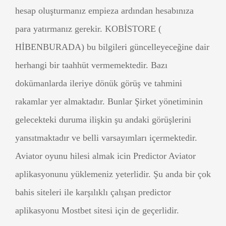
hesap oluşturmanız empieza ardından hesabınıza
para yatırmanız gerekir. KOBİSTORE (
HİBENBURADA) bu bilgileri güncelleyeceğine dair
herhangi bir taahhüt vermemektedir. Bazı
dokümanlarda ileriye dönük görüş ve tahmini
rakamlar yer almaktadır. Bunlar Şirket yönetiminin
gelecekteki duruma ilişkin şu andaki görüşlerini
yansıtmaktadır ve belli varsayımları içermektedir.
Aviator oyunu hilesi almak icin Predictor Aviator
aplikasyonunu yüklemeniz yeterlidir. Şu anda bir çok
bahis siteleri ile karşılıklı çalışan predictor
aplikasyonu Mostbet sitesi için de geçerlidir.