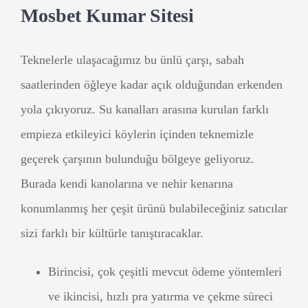
Mosbet Kumar Sitesi
Teknelerle ulaşacağımız bu ünlü çarşı, sabah
saatlerinden öğleye kadar açık olduğundan erkenden
yola çıkıyoruz. Su kanalları arasına kurulan farklı
empieza etkileyici köylerin içinden teknemizle
geçerek çarşının bulunduğu bölgeye geliyoruz.
Burada kendi kanolarına ve nehir kenarına
konumlanmış her çeşit ürünü bulabileceğiniz satıcılar
sizi farklı bir kültürle tanıştıracaklar.
Birincisi, çok çeşitli mevcut ödeme yöntemleri
ve ikincisi, hızlı pra yatırma ve çekme süreci