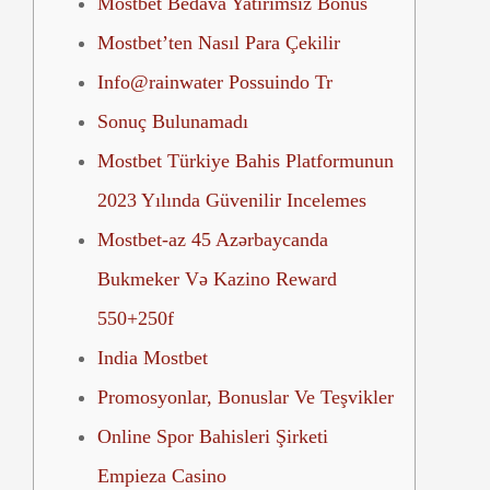
Mostbet Bedava Yatırımsız Bonus
Mostbet’ten Nasıl Para Çekilir
Info@rainwater Possuindo Tr
Sonuç Bulunamadı
Mostbet Türkiye Bahis Platformunun
2023 Yılında Güvenilir Incelemes
Mostbet-az 45 Azərbaycanda
Bukmeker Və Kazino Reward
550+250f
India Mostbet
Promosyonlar, Bonuslar Ve Teşvikler
Online Spor Bahisleri Şirketi
Empieza Casino