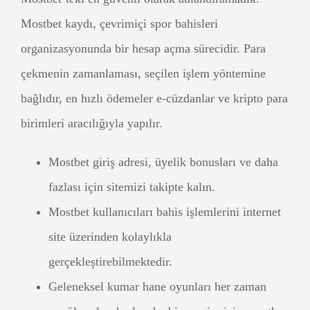
Mostbet kaydı, çevrimiçi spor bahisleri
organizasyonunda bir hesap açma sürecidir. Para
çekmenin zamanlaması, seçilen işlem yöntemine
bağlıdır, en hızlı ödemeler e-cüzdanlar ve kripto para
birimleri aracılığıyla yapılır.
Mostbet giriş adresi, üyelik bonusları ve daha
fazlası için sitemizi takipte kalın.
Mostbet kullanıcıları bahis işlemlerini internet
site üzerinden kolaylıkla
gerçekleştirebilmektedir.
Geleneksel kumar hane oyunları her zaman