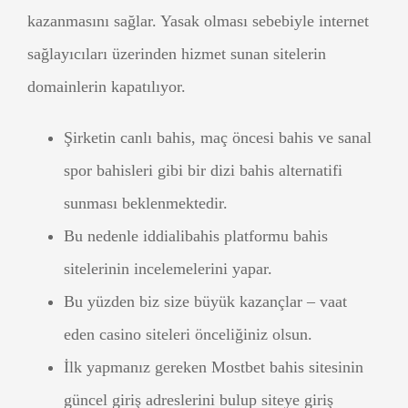
kazanmasını sağlar. Yasak olması sebebiyle internet
sağlayıcıları üzerinden hizmet sunan sitelerin
domainlerin kapatılıyor.
Şirketin canlı bahis, maç öncesi bahis ve sanal
spor bahisleri gibi bir dizi bahis alternatifi
sunması beklenmektedir.
Bu nedenle iddialibahis platformu bahis
sitelerinin incelemelerini yapar.
Bu yüzden biz size büyük kazançlar – vaat
eden casino siteleri önceliğiniz olsun.
İlk yapmanız gereken Mostbet bahis sitesinin
güncel giriş adreslerini bulup siteye giriş