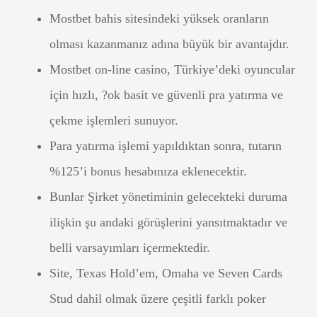
Mostbet bahis sitesindeki yüksek oranların
olması kazanmanız adına büyük bir avantajdır.
Mostbet on-line casino, Türkiye’deki oyuncular
için hızlı, ?ok basit ve güvenli pra yatırma ve
çekme işlemleri sunuyor.
Para yatırma işlemi yapıldıktan sonra, tutarın
%125’i bonus hesabınıza eklenecektir.
Bunlar Şirket yönetiminin gelecekteki duruma
ilişkin şu andaki görüşlerini yansıtmaktadır ve
belli varsayımları içermektedir.
Site, Texas Hold’em, Omaha ve Seven Cards
Stud dahil olmak üzere çeşitli farklı poker