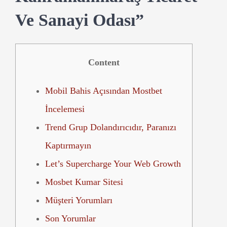
Ve Sanayi Odası”
Content
Mobil Bahis Açısından Mostbet
İncelemesi
Trend Grup Dolandırıcıdır, Paranızı
Kaptırmayın
Let’s Supercharge Your Web Growth
Mosbet Kumar Sitesi
Müşteri Yorumları
Son Yorumlar