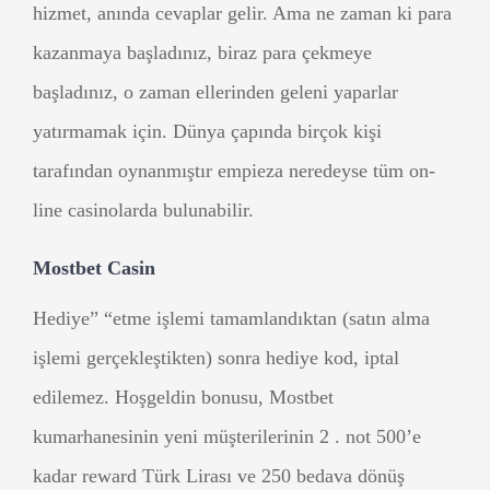
hizmet, anında cevaplar gelir. Ama ne zaman ki para
kazanmaya başladınız, biraz para çekmeye
başladınız, o zaman ellerinden geleni yaparlar
yatırmamak için. Dünya çapında birçok kişi
tarafından oynanmıştır empieza neredeyse tüm on-
line casinolarda bulunabilir.
Mostbet Casin
Hediye” “etme işlemi tamamlandıktan (satın alma
işlemi gerçekleştikten) sonra hediye kod, iptal
edilemez. Hoşgeldin bonusu, Mostbet
kumarhanesinin yeni müşterilerinin 2 . not 500’e
kadar reward Türk Lirası ve 250 bedava dönüş