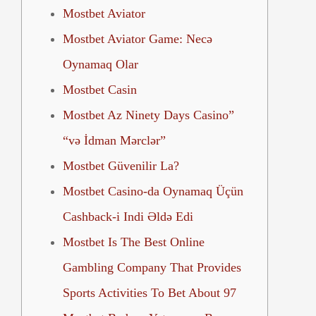
Mostbet Aviator
Mostbet Aviator Game: Necə
Oynamaq Olar
Mostbet Casin
Mostbet Az Ninety Days Casino”
“və İdman Mərclər”
Mostbet Güvenilir La?
Mostbet Casino-da Oynamaq Üçün
Cashback-i Indi Əldə Edi
Mostbet Is The Best Online
Gambling Company That Provides
Sports Activities To Bet About 97