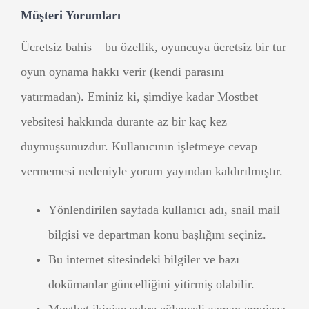
Müşteri Yorumları
Ücretsiz bahis – bu özellik, oyuncuya ücretsiz bir tur
oyun oynama hakkı verir (kendi parasını
yatırmadan). Eminiz ki, şimdiye kadar Mostbet
vebsitesi hakkında durante az bir kaç kez
duymuşsunuzdur. Kullanıcının işletmeye cevap
vermemesi nedeniyle yorum yayından kaldırılmıştır.
Yönlendirilen sayfada kullanıcı adı, snail mail
bilgisi ve departman konu başlığını seçiniz.
Bu internet sitesindeki bilgiler ve bazı
dokümanlar güncelliğini yitirmiş olabilir.