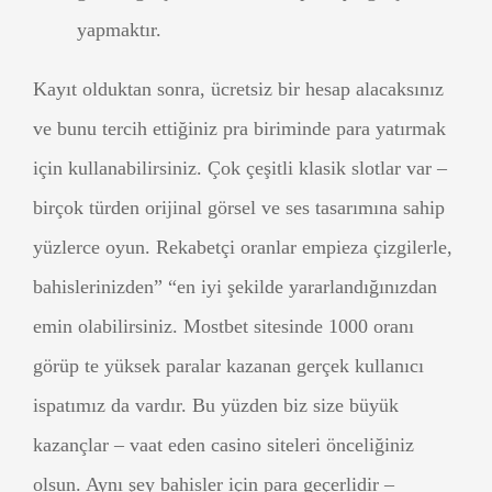
yapmaktır.
Kayıt olduktan sonra, ücretsiz bir hesap alacaksınız
ve bunu tercih ettiğiniz pra biriminde para yatırmak
için kullanabilirsiniz. Çok çeşitli klasik slotlar var –
birçok türden orijinal görsel ve ses tasarımına sahip
yüzlerce oyun. Rekabetçi oranlar empieza çizgilerle,
bahislerinizden” “en iyi şekilde yararlandığınızdan
emin olabilirsiniz. Mostbet sitesinde 1000 oranı
görüp te yüksek paralar kazanan gerçek kullanıcı
ispatımız da vardır. Bu yüzden biz size büyük
kazançlar – vaat eden casino siteleri önceliğiniz
olsun. Aynı şey bahisler için para geçerlidir –