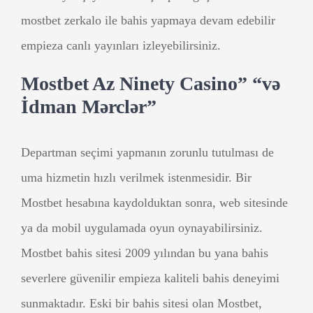
mostbet zerkalo ile bahis yapmaya devam edebilir
empieza canlı yayınları izleyebilirsiniz.
Mostbet Az Ninety Casino” “və
İdman Mərclər”
Departman seçimi yapmanın zorunlu tutulması de
uma hizmetin hızlı verilmek istenmesidir. Bir
Mostbet hesabına kaydolduktan sonra, web sitesinde
ya da mobil uygulamada oyun oynayabilirsiniz.
Mostbet bahis sitesi 2009 yılından bu yana bahis
severlere güvenilir empieza kaliteli bahis deneyimi
sunmaktadır. Eski bir bahis sitesi olan Mostbet,