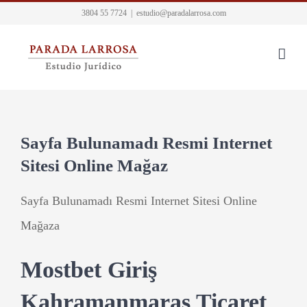
Skip
3804 55 7724
|
estudio@paradalarrosa.com
to
content
Sayfa Bulunamadı Resmi Internet
Sitesi Online Mağaz
Sayfa Bulunamadı Resmi Internet Sitesi Online
Mağaza
Mostbet Giriş
Kahramanmaraş Ticaret