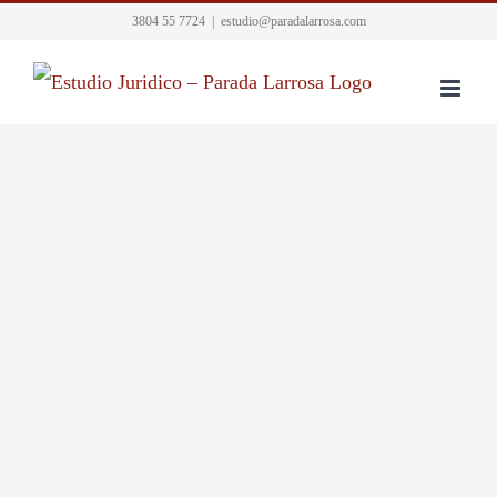
Skip
3804 55 7724
|
estudio@paradalarrosa.com
to
content