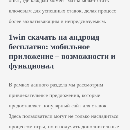
опыт, где каждый момент матча может стать
ключевым для успешных ставок, делая процесс
более захватывающим и непредсказуемым.
1win скачать на андроид
бесплатно: мобильное
приложение – возможности и
функционал
В рамках данного раздела мы рассмотрим
привлекательные предложения, которые
предоставляет популярный сайт для ставок.
Здесь пользователи могут не только насладиться
процессом игры, но и получить дополнительные