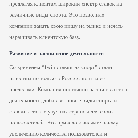
предлагая клиентам широкий спектр ставок на
различные виды спорта. Это позволило
компании занять свою нишу на рынке и начать
наращивать клиентскую базу.
Развитие и расширение деятельности
Со временем “1win ставки на спорт” стали
известны не только в России, но и за ее
пределами. Компания постоянно расширяла свою
деятельность, добавляя новые виды спорта и
ставки, а также улучшая сервисы для своих
пользователей. Это привело к значительному
увеличению количества пользователей и