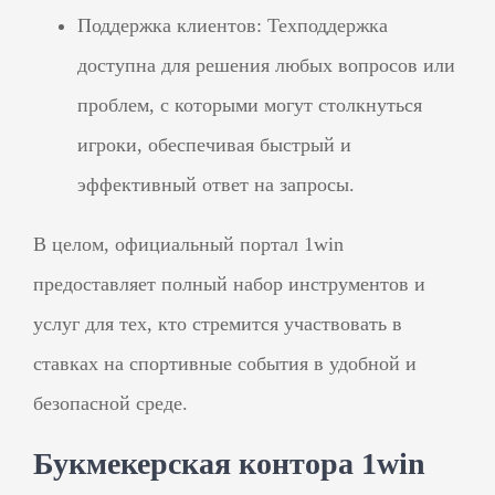
Поддержка клиентов: Техподдержка
доступна для решения любых вопросов или
проблем, с которыми могут столкнуться
игроки, обеспечивая быстрый и
эффективный ответ на запросы.
В целом, официальный портал 1win
предоставляет полный набор инструментов и
услуг для тех, кто стремится участвовать в
ставках на спортивные события в удобной и
безопасной среде.
Букмекерская контора 1win