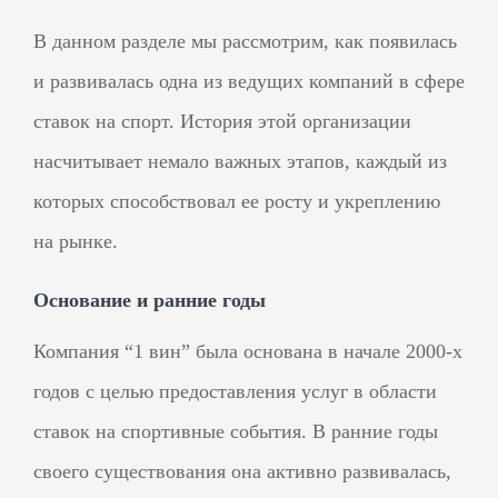
В данном разделе мы рассмотрим, как появилась
и развивалась одна из ведущих компаний в сфере
ставок на спорт. История этой организации
насчитывает немало важных этапов, каждый из
которых способствовал ее росту и укреплению
на рынке.
Основание и ранние годы
Компания “1 вин” была основана в начале 2000-х
годов с целью предоставления услуг в области
ставок на спортивные события. В ранние годы
своего существования она активно развивалась,