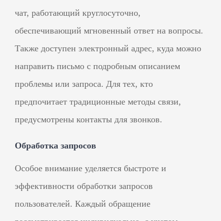
чат, работающий круглосуточно,
обеспечивающий мгновенный ответ на вопросы.
Также доступен электронный адрес, куда можно
направить письмо с подробным описанием
проблемы или запроса. Для тех, кто
предпочитает традиционные методы связи,
предусмотрены контакты для звонков.
Обработка запросов
Особое внимание уделяется быстроте и
эффективности обработки запросов
пользователей. Каждый обращение