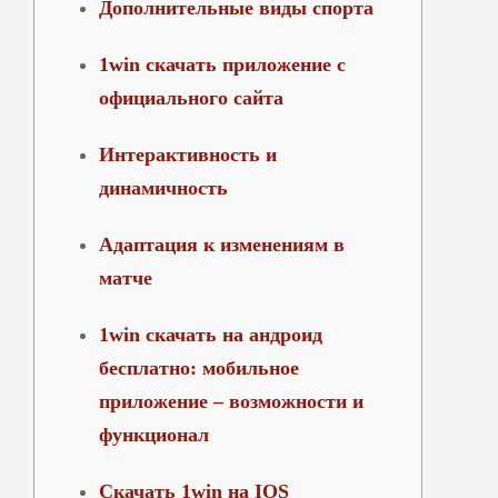
Дополнительные виды спорта
1win скачать приложение с
официального сайта
Интерактивность и
динамичность
Адаптация к изменениям в
матче
1win скачать на андроид
бесплатно: мобильное
приложение – возможности и
функционал
Скачать 1win на IOS