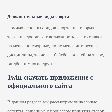
Дополнительные виды спорта
Помимо основных видов спорта, платформа
также предоставляет возможность делать ставки
на менее популярные, но не менее интересные
дисциплины, такие как бейсбол, хоккей на траве,
гандбол и многие другие.
1win скачать приложение с
официального сайта
В данном разделе мы рассмотрим уникальные
аспекты, связанные с процессом принятия ставок