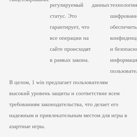
регулируемый
данных
технологи
статус. Это
шифровани
гарантирует, что
обеспечить
все операции на
конфиденц
сайте происходят
и безопасн
в рамках закона.
информац
пользовате
В целом, 1 win предлагает пользователям
высокий уровень защиты и соответствие всем
требованиям законодательства, что делает его
надежным и привлекательным местом для игры в
азартные игры.