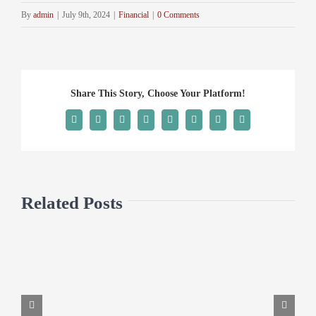
By
admin
|
July 9th, 2024
|
Financial
|
0 Comments
Share This Story, Choose Your Platform!
Facebook
X
Reddit
LinkedIn
Tumblr
Pinterest
Vk
Email
Related Posts