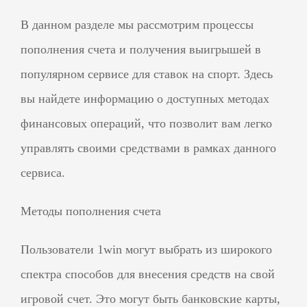
В данном разделе мы рассмотрим процессы
пополнения счета и получения выигрышей в
популярном сервисе для ставок на спорт. Здесь
вы найдете информацию о доступных методах
финансовых операций, что позволит вам легко
управлять своими средствами в рамках данного
сервиса.
Методы пополнения счета
Пользователи 1win могут выбрать из широкого
спектра способов для внесения средств на свой
игровой счет. Это могут быть банковские карты,