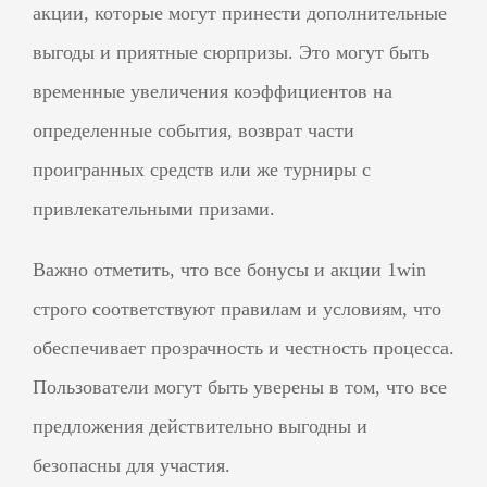
акции, которые могут принести дополнительные
выгоды и приятные сюрпризы. Это могут быть
временные увеличения коэффициентов на
определенные события, возврат части
проигранных средств или же турниры с
привлекательными призами.
Важно отметить, что все бонусы и акции 1win
строго соответствуют правилам и условиям, что
обеспечивает прозрачность и честность процесса.
Пользователи могут быть уверены в том, что все
предложения действительно выгодны и
безопасны для участия.