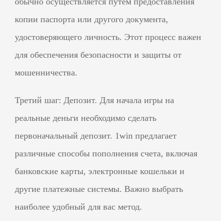
обычно осуществляется путем предоставления
копии паспорта или другого документа,
удостоверяющего личность. Этот процесс важен
для обеспечения безопасности и защиты от
мошенничества.
Третий шаг: Депозит. Для начала игры на
реальные деньги необходимо сделать
первоначальный депозит. 1win предлагает
различные способы пополнения счета, включая
банковские карты, электронные кошельки и
другие платежные системы. Важно выбрать
наиболее удобный для вас метод.