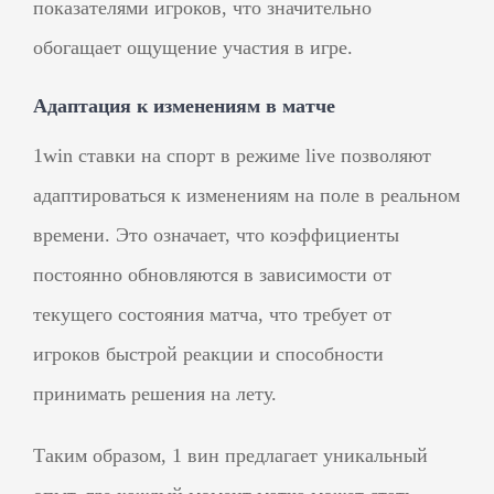
показателями игроков, что значительно
обогащает ощущение участия в игре.
Адаптация к изменениям в матче
1win ставки на спорт в режиме live позволяют
адаптироваться к изменениям на поле в реальном
времени. Это означает, что коэффициенты
постоянно обновляются в зависимости от
текущего состояния матча, что требует от
игроков быстрой реакции и способности
принимать решения на лету.
Таким образом, 1 вин предлагает уникальный