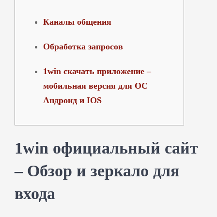
Каналы общения
Обработка запросов
1win скачать приложение –
мобильная версия для ОС
Андроид и IOS
1win официальный сайт
– Обзор и зеркало для
входа