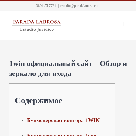
Skip
3804 55 7724
|
estudio@paradalarrosa.com
to
content
1win официальный сайт – Обзор и
зеркало для входа
Содержимое
Букмекерская контора 1WIN
Букмекерская контора 1win